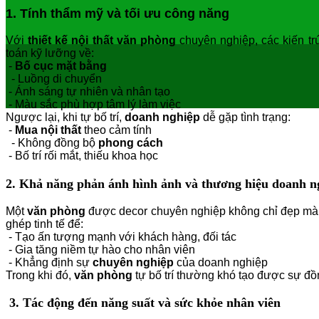
1. Tính thẩm mỹ và tối ưu công năng
Với
thiết kế nội thất văn phòng
chuyên nghiệp, các kiến tr
toán kỹ lưỡng về:
-
Bố cục mặt bằng
- Luồng di chuyển
- Ánh sáng tự nhiên và nhân tạo
- Màu sắc phù hợp tâm lý làm việc
Ngược lại, khi tự bố trí,
doanh nghiệp
dễ gặp tình trạng:
-
Mua nội thất
theo cảm tính
- Không đồng bộ
phong cách
- Bố trí rối mắt, thiếu khoa học
2. Khả năng phản ánh hình ảnh và thương hiệu doanh n
Một
văn phòng
được decor chuyên nghiệp không chỉ đẹp mà
ghép tinh tế để:
- Tạo ấn tượng mạnh với khách hàng, đối tác
- Gia tăng niềm tự hào cho nhân viên
- Khẳng định sự
chuyên nghiệp
của doanh nghiệp
Trong khi đó,
văn phòng
tự bố trí thường khó tạo được sự đồ
3. Tác động đến năng suất và sức khỏe nhân viên