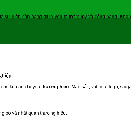
úc sư luôn cân bằng giữa yếu tố thẩm mỹ và công năng. Khôn
ghiệp
 còn kể câu chuyện
thương hiệu
. Màu sắc, vật liệu, logo, slo
ng bộ và nhất quán thương hiệu.