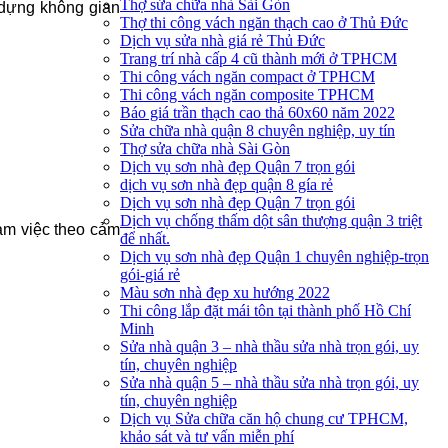
Thợ sửa chữa nhà Sài Gòn
dựng không gian
Thợ thi công vách ngăn thạch cao ở Thủ Đức
Dịch vụ sửa nhà giá rẻ Thủ Đức
Trang trí nhà cấp 4 cũ thành mới ở TPHCM
Thi công vách ngăn compact ở TPHCM
Thi công vách ngăn composite TPHCM
Báo giá trần thạch cao thả 60x60 năm 2022
Sửa chữa nhà quận 8 chuyên nghiệp, uy tín
ao – bảo hành.
Thợ sửa chữa nhà Sài Gòn
Dịch vụ sơn nhà đẹp Quận 7 trọn gói
dịch vụ sơn nhà đẹp quận 8 gía rẻ
Dịch vụ sơn nhà đẹp Quận 7 trọn gói
Dịch vụ chống thấm dột sân thượng quận 3 triệt
làm việc theo cảm
để nhất.
Dịch vụ sơn nhà đẹp Quận 1 chuyên nghiệp-trọn
gói-giá rẻ
Màu sơn nhà đẹp xu hướng 2022
Thi công lắp đặt mái tôn tại thành phố Hồ Chí
Minh
Sửa nhà quận 3 – nhà thầu sửa nhà trọn gói, uy
tín, chuyên nghiệp
Sửa nhà quận 5 – nhà thầu sửa nhà trọn gói, uy
tín, chuyên nghiệp
Dịch vụ Sửa chữa căn hộ chung cư TPHCM,
khảo sát và tư vấn miễn phí