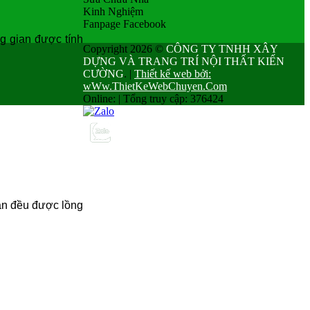
Kinh Nghiệm
Fanpage Facebook
g gian được tính
Copyright 2026 ©
CÔNG TY TNHH XÂY
DỰNG VÀ TRANG TRÍ NỘI THẤT KIẾN
CƯỜNG
.
|
Thiết kế web bởi:
wWw.ThietKeWebChuyen.Com
Online:
|
Tổng truy cập: 376424
gan đều được lồng