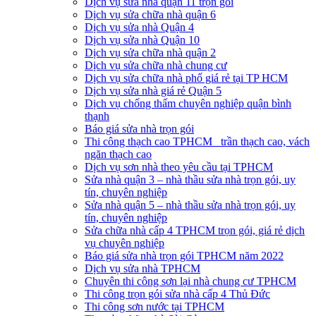
Dịch vụ sửa nhà quận 11 trọn gói
Dịch vụ sửa chữa nhà quận 6
Dịch vụ sửa nhà Quận 4
Dịch vụ sửa nhà Quận 10
Dịch vụ sửa chữa nhà quận 2
Dịch vụ sửa chữa nhà chung cư
Dịch vụ sửa chữa nhà phố giá rẻ tại TP HCM
Dịch vụ sửa nhà giá rẻ Quận 5
Dịch vụ chống thấm chuyên nghiệp quận bình
thạnh
Báo giá sửa nhà trọn gói
Thi công thạch cao TPHCM_ trần thạch cao, vách
ngăn thạch cao
Dịch vụ sơn nhà theo yêu cầu tại TPHCM
Sửa nhà quận 3 – nhà thầu sửa nhà trọn gói, uy
tín, chuyên nghiệp
Sửa nhà quận 5 – nhà thầu sửa nhà trọn gói, uy
tín, chuyên nghiệp
Sửa chữa nhà cấp 4 TPHCM trọn gói, giá rẻ dịch
vụ chuyên nghiệp
Báo giá sửa nhà trọn gói TPHCM năm 2022
Dịch vụ sửa nhà TPHCM
Chuyên thi công sơn lại nhà chung cư TPHCM
Thi công trọn gói sửa nhà cấp 4 Thủ Đức
Thi công sơn nước tại TPHCM