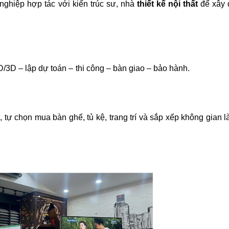
nghiệp hợp tác với kiến trúc sư, nhà
thiết kế nội thất
để xây 
– thiết kế 2D/3D – lập dự toán – thi công – bàn gi
ế, tự chọn mua bàn ghế, tủ kệ, trang trí và sắp xếp không gian 