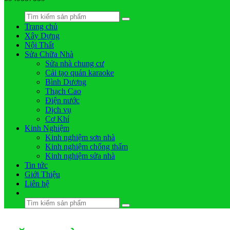
Trang chủ
Xây Dựng
Nội Thất
Sửa Chữa Nhà
Sửa nhà chung cư
Cải tạo quán karaoke
Bình Dương
Thạch Cao
Điện nước
Dịch vụ
Cơ Khí
Kinh Nghiệm
Kinh nghiệm sơn nhà
Kinh nghiệm chống thấm
Kinh nghiệm sửa nhà
Tin tức
Giới Thiệu
Liên hệ