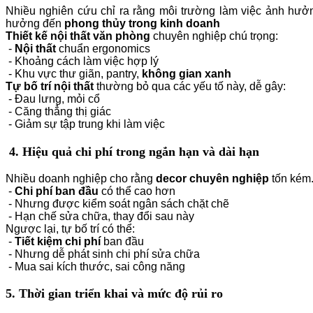
Nhiều nghiên cứu chỉ ra rằng môi trường làm việc ảnh hưởn
hưởng đến
phong thủy trong kinh doanh
Thiết kế nội thất văn phòng
chuyên nghiệp chú trọng:
-
Nội thất
chuẩn ergonomics
- Khoảng cách làm việc hợp lý
- Khu vực thư giãn, pantry,
không gian xanh
Tự bố trí nội thất
thường bỏ qua các yếu tố này, dễ gây:
- Đau lưng, mỏi cổ
- Căng thẳng thị giác
- Giảm sự tập trung khi làm việc
4. Hiệu quả chi phí trong ngắn hạn và dài hạn
Nhiều doanh nghiệp cho rằng
decor chuyên nghiệp
tốn kém.
-
Chi phí ban đầu
có thể cao hơn
- Nhưng được kiểm soát ngân sách chặt chẽ
- Hạn chế sửa chữa, thay đổi sau này
Ngược lại, tự bố trí có thể:
-
Tiết kiệm chi phí
ban đầu
- Nhưng dễ
phát sinh chi phí sửa chữa
- Mua sai kích thước, sai công năng
5. Thời gian triển khai và mức độ rủi ro