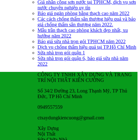
Giá nhân công sơn nước tại TPHCM, dịch vụ sơn
nước chuyên nghiệp uy tín
Báo giá ngăn phòng bằng thạch cao năm 2022
Các cách chống thấm sân thượng hiệu quả và báo
giá chống thấm sân thượng năm 2022.
Mẫu trần thạch cao phòng khách đẹp nhất, xu
hướng năm 2022
Báo giá sửa nhà trọn gói TPHCM năm 2022
Dịch vụ chống thấm hiệu quả tại TP.Hồ Chí Minh
Sửa nhà trọn gói quận 1
Sửa nhà trọn gói quận 6, báo giá sửa nhà năm
2022
CÔNG TY TNHH XÂY DỰNG VÀ TRANG
TRÍ NỘI THẤT KIẾN CƯỜNG
Số 34/2 Đường 23, Long Thạnh Mỹ, TP Thủ
Đức, TP Hồ Chí Minh
0949557559
ctxaydungkiencuong@gmail.com
Xây Dựng
Nội Thất
Sửa Chữa Nhà