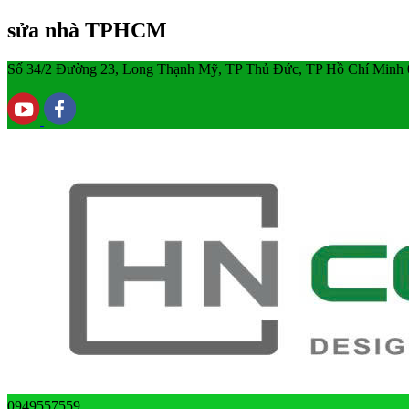
sửa nhà TPHCM
Số 34/2 Đường 23, Long Thạnh Mỹ, TP Thủ Đức, TP Hồ Chí Minh
0949557559