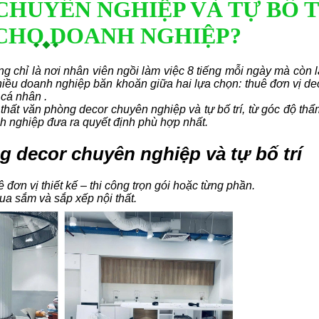
HUYÊN NGHIỆP VÀ TỰ BỐ T
 CHO DOANH NGHIỆP?
g chỉ là nơi nhân viên ngồi làm việc 8 tiếng mỗi ngày mà còn 
nhiều doanh nghiệp băn khoăn giữa hai lựa chọn: thuê đơn vị d
 cá nhân .
i thất văn phòng decor chuyên nghiệp và tự bố trí, từ góc độ th
nh nghiệp đưa ra quyết định phù hợp nhất.
g decor chuyên nghiệp và tự bố trí
ê đơn vị thiết kế – thi công trọn gói hoặc từng phần.
mua sắm và sắp xếp nội thất.