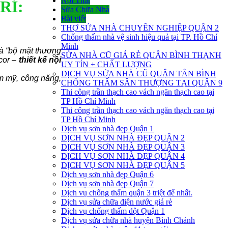
Nội Thất
RÍ:
Sửa Chữa Nhà
Bài viết
THỢ SỬA NHÀ CHUYÊN NGHIỆP QUẬN 2
Chống thấm nhà vệ sinh hiệu quả tại TP. Hồ Chí
Minh
là “bộ mặt thương
SỬA NHÀ CŨ GIÁ RẺ QUẬN BÌNH THẠNH
ecor –
thiết kế nội
UY TÍN + CHẤT LƯỢNG
DỊCH VỤ SỬA NHÀ CŨ QUẬN TÂN BÌNH
ẩm mỹ, công năng,
CHỐNG THẤM SÂN THƯỢNG TẠI QUẬN 9
Thi công trần thạch cao vách ngăn thạch cao tại
TP Hồ Chí Minh
Thi công trần thạch cao vách ngăn thạch cao tại
TP Hồ Chí Minh
Dịch vụ sơn nhà đẹp Quận 1
DỊCH VỤ SƠN NHÀ ĐẸP QUẬN 2
DỊCH VỤ SƠN NHÀ ĐẸP QUẬN 3
DỊCH VỤ SƠN NHÀ ĐẸP QUẬN 4
DỊCH VỤ SƠN NHÀ ĐẸP QUẬN 5
Dịch vụ sơn nhà đẹp Quận 6
Dịch vụ sơn nhà đẹp Quận 7
Dịch vụ chống thấm quận 3 triệt để nhất.
Dịch vụ sửa chữa điện nước giá rẻ
Dịch vụ chống thấm dột Quận 1
Dịch vụ sửa chữa nhà huyện Bình Chánh