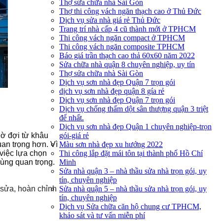
Thợ sửa chữa nhà Sài Gòn
Thợ thi công vách ngăn thạch cao ở Thủ Đức
Dịch vụ sửa nhà giá rẻ Thủ Đức
Trang trí nhà cấp 4 cũ thành mới ở TPHCM
Thi công vách ngăn compact ở TPHCM
Thi công vách ngăn composite TPHCM
Báo giá trần thạch cao thả 60x60 năm 2022
Sửa chữa nhà quận 8 chuyên nghiệp, uy tín
Thợ sửa chữa nhà Sài Gòn
Dịch vụ sơn nhà đẹp Quận 7 trọn gói
dịch vụ sơn nhà đẹp quận 8 gía rẻ
Dịch vụ sơn nhà đẹp Quận 7 trọn gói
Dịch vụ chống thấm dột sân thượng quận 3 triệt
để nhất.
Dịch vụ sơn nhà đẹp Quận 1 chuyên nghiệp-trọn
gói-giá rẻ
hờ đợi từ khâu
Màu sơn nhà đẹp xu hướng 2022
uan trọng hơn. Vì
Thi công lắp đặt mái tôn tại thành phố Hồ Chí
 việc lựa chọn
Minh
cùng quan trọng.
Sửa nhà quận 3 – nhà thầu sửa nhà trọn gói, uy
tín, chuyên nghiệp
Sửa nhà quận 5 – nhà thầu sửa nhà trọn gói, uy
h sửa, hoàn chỉnh
tín, chuyên nghiệp
Dịch vụ Sửa chữa căn hộ chung cư TPHCM,
khảo sát và tư vấn miễn phí