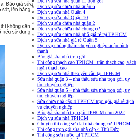
Dịch vụ sửa nhà quận 11 trọn gói
ữa. Báo giá sửa
Dịch vụ sửa chữa nhà quận 6
 sát, lên bảng
Dịch vụ sửa nhà Quận 4
Dịch vụ sửa nhà Quận 10
Dịch vụ sửa chữa nhà quận 2
 thì không cần
Dịch vụ sửa chữa nhà chung cư
iá nếu sử dụng
Dịch vụ sửa chữa nhà phố giá rẻ tại TP HCM
Dịch vụ sửa nhà giá rẻ Quận 5
Dịch vụ chống thấm chuyên nghiệp quận bình
thạnh
Báo giá sửa nhà trọn gói
Thi công thạch cao TPHCM_ trần thạch cao, vách
ngăn thạch cao
Dịch vụ sơn nhà theo yêu cầu tại TPHCM
Sửa nhà quận 3 – nhà thầu sửa nhà trọn gói, uy
tín, chuyên nghiệp
Sửa nhà quận 5 – nhà thầu sửa nhà trọn gói, uy
tín, chuyên nghiệp
Sửa chữa nhà cấp 4 TPHCM trọn gói, giá rẻ dịch
vụ chuyên nghiệp
Báo giá sửa nhà trọn gói TPHCM năm 2022
Dịch vụ sửa nhà TPHCM
Chuyên thi công sơn lại nhà chung cư TPHCM
Thi công trọn gói sửa nhà cấp 4 Thủ Đức
Thi công sơn nước tại TPHCM