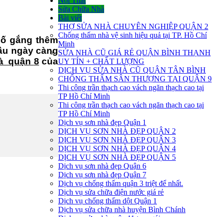
Nội Thất
Sửa Chữa Nhà
Bài viết
THỢ SỬA NHÀ CHUYÊN NGHIỆP QUẬN 2
Chống thấm nhà vệ sinh hiệu quả tại TP. Hồ Chí
cố gắng thêm
Minh
cầu ngày càng
SỬA NHÀ CŨ GIÁ RẺ QUẬN BÌNH THẠNH
hà quận
8
của
UY TÍN + CHẤT LƯỢNG
DỊCH VỤ SỬA NHÀ CŨ QUẬN TÂN BÌNH
CHỐNG THẤM SÂN THƯỢNG TẠI QUẬN 9
Thi công trần thạch cao vách ngăn thạch cao tại
TP Hồ Chí Minh
Thi công trần thạch cao vách ngăn thạch cao tại
TP Hồ Chí Minh
Dịch vụ sơn nhà đẹp Quận 1
DỊCH VỤ SƠN NHÀ ĐẸP QUẬN 2
DỊCH VỤ SƠN NHÀ ĐẸP QUẬN 3
DỊCH VỤ SƠN NHÀ ĐẸP QUẬN 4
DỊCH VỤ SƠN NHÀ ĐẸP QUẬN 5
Dịch vụ sơn nhà đẹp Quận 6
Dịch vụ sơn nhà đẹp Quận 7
Dịch vụ chống thấm quận 3 triệt để nhất.
Dịch vụ sửa chữa điện nước giá rẻ
Dịch vụ chống thấm dột Quận 1
Dịch vụ sửa chữa nhà huyện Bình Chánh