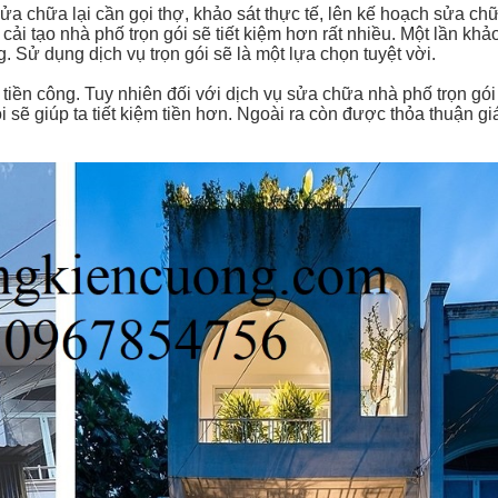
a chữa lại cần gọi thợ, khảo sát thực tế, lên kế hoạch sửa ch
i tạo nhà phố trọn gói sẽ tiết kiệm hơn rất nhiều. Một lần khảo
. Sử dụng dịch vụ trọn gói sẽ là một lựa chọn tuyệt vời.
tiền công. Tuy nhiên đối với dịch vụ sửa chữa nhà phố trọn gói
i sẽ giúp ta tiết kiệm tiền hơn. Ngoài ra còn được thỏa thuận g