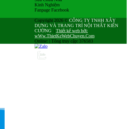
Kinh Nghiệm
Fanpage Facebook
Copyright 2026 ©
CÔNG TY TNHH XÂY
DỰNG VÀ TRANG TRÍ NỘI THẤT KIẾN
CƯỜNG
.
|
Thiết kế web bởi:
wWw.ThietKeWebChuyen.Com
Online:
|
Tổng truy cập: 376583