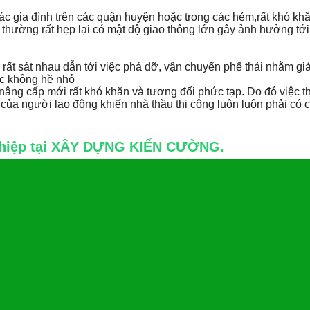
các gia đình trên các quận huyện hoặc trong các hẻm,rất khó kh
thường rất hẹp lại có mật độ giao thông lớn gây ảnh hưởng tới 
rất sát nhau dẫn tới việc phá dỡ, vận chuyển phế thải nhằm gi
ức không hề nhỏ
nâng cấp mới rất khó khăn và tương đối phức tạp. Do đó việc th
của người lao động khiến nhà thầu thi công luôn luôn phải có c
nghiệp tại XÂY DỰNG KIẾN CƯỜNG.