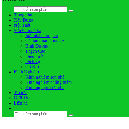
Trang chủ
Xây Dựng
Nội Thất
Sửa Chữa Nhà
Sửa nhà chung cư
Cải tạo quán karaoke
Bình Dương
Thạch Cao
Điện nước
Dịch vụ
Cơ Khí
Kinh Nghiệm
Kinh nghiệm sơn nhà
Kinh nghiệm chống thấm
Kinh nghiệm sửa nhà
Tin tức
Giới Thiệu
Liên hệ