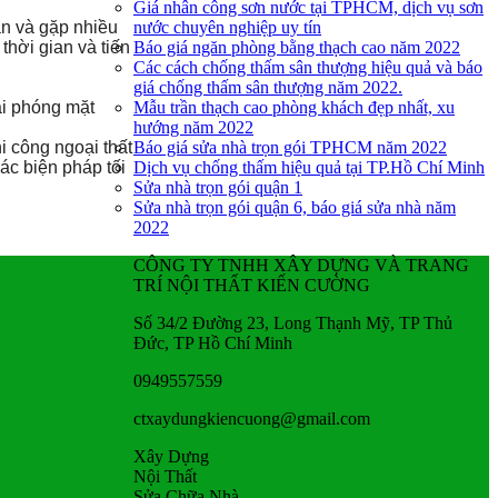
Giá nhân công sơn nước tại TPHCM, dịch vụ sơn
nước chuyên nghiệp uy tín
ăn và gặp nhiều
Báo giá ngăn phòng bằng thạch cao năm 2022
thời gian và tiến
Các cách chống thấm sân thượng hiệu quả và báo
giá chống thấm sân thượng năm 2022.
Mẫu trần thạch cao phòng khách đẹp nhất, xu
ải phóng mặt
hướng năm 2022
Báo giá sửa nhà trọn gói TPHCM năm 2022
i công ngoại thất
Dịch vụ chống thấm hiệu quả tại TP.Hồ Chí Minh
ác biện pháp tối
Sửa nhà trọn gói quận 1
Sửa nhà trọn gói quận 6, báo giá sửa nhà năm
2022
CÔNG TY TNHH XÂY DỰNG VÀ TRANG
TRÍ NỘI THẤT KIẾN CƯỜNG
Số 34/2 Đường 23, Long Thạnh Mỹ, TP Thủ
Đức, TP Hồ Chí Minh
0949557559
ctxaydungkiencuong@gmail.com
Xây Dựng
Nội Thất
Sửa Chữa Nhà