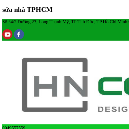
sửa nhà TPHCM
Số 34/2 Đường 23, Long Thạnh Mỹ, TP Thủ Đức, TP Hồ Chí Minh
0949557559