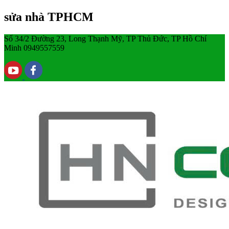
sửa nhà TPHCM
Số 34/2 Đường 23, Long Thạnh Mỹ, TP Thủ Đức, TP Hồ Chí
Minh
0949557559