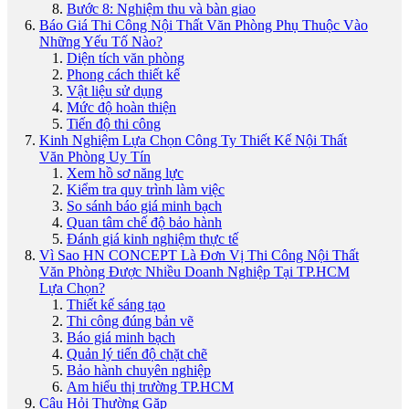
Bước 8: Nghiệm thu và bàn giao
Báo Giá Thi Công Nội Thất Văn Phòng Phụ Thuộc Vào
Những Yếu Tố Nào?
Diện tích văn phòng
Phong cách thiết kế
Vật liệu sử dụng
Mức độ hoàn thiện
Tiến độ thi công
Kinh Nghiệm Lựa Chọn Công Ty Thiết Kế Nội Thất
Văn Phòng Uy Tín
Xem hồ sơ năng lực
Kiểm tra quy trình làm việc
So sánh báo giá minh bạch
Quan tâm chế độ bảo hành
Đánh giá kinh nghiệm thực tế
Vì Sao HN CONCEPT Là Đơn Vị Thi Công Nội Thất
Văn Phòng Được Nhiều Doanh Nghiệp Tại TP.HCM
Lựa Chọn?
Thiết kế sáng tạo
Thi công đúng bản vẽ
Báo giá minh bạch
Quản lý tiến độ chặt chẽ
Bảo hành chuyên nghiệp
Am hiểu thị trường TP.HCM
Câu Hỏi Thường Gặp