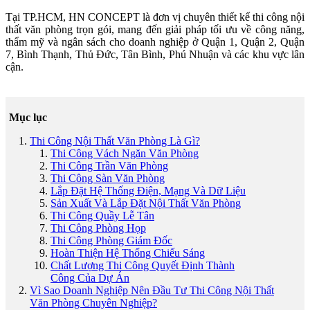
Tại TP.HCM, HN CONCEPT là đơn vị chuyên thiết kế thi công nội
thất văn phòng trọn gói, mang đến giải pháp tối ưu về công năng,
thẩm mỹ và ngân sách cho doanh nghiệp ở Quận 1, Quận 2, Quận
7, Bình Thạnh, Thủ Đức, Tân Bình, Phú Nhuận và các khu vực lân
cận.
Mục lục
Thi Công Nội Thất Văn Phòng Là Gì?
Thi Công Vách Ngăn Văn Phòng
Thi Công Trần Văn Phòng
Thi Công Sàn Văn Phòng
Lắp Đặt Hệ Thống Điện, Mạng Và Dữ Liệu
Sản Xuất Và Lắp Đặt Nội Thất Văn Phòng
Thi Công Quầy Lễ Tân
Thi Công Phòng Họp
Thi Công Phòng Giám Đốc
Hoàn Thiện Hệ Thống Chiếu Sáng
Chất Lượng Thi Công Quyết Định Thành
Công Của Dự Án
Vì Sao Doanh Nghiệp Nên Đầu Tư Thi Công Nội Thất
Văn Phòng Chuyên Nghiệp?