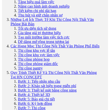
Tăng hiệu quả làm việc
Nâng cao hình ảnh doanh nghiệp
Tiết kiệm chi phí dài hạn
Thu hút và giữ chân nhân sự
Những Lợi Ích Thực Tế Khi Thi Công Nội Thất Văn
Phòng Bài Bản
Tối ưu diện tích sử dụng
Gia tăng giá trị thương hiệu
Tạo môi trường làm việc tích cực
Dễ dàng mở rộng trong tương lai
Các Hạng Mục Thi Công Nội Thất Văn Phòng Phổ Biến
Thi công khu vực lễ tân
Thi công khu vực làm việc
Thi công phòng họp
Thi công phòng giám đốc
Thi công pantry
Quy Trình Thiết Kế Và Thi Công Nội Thất Văn Phòng
Tại HN CONCEPT
Bước 1: Tiếp nhận nhu cầu
Bước 2: Khảo sát hiện trạng miễn phí
Bước 3: Thiết kế mặt bằng công năng
Bước 4: Thiết kế 3D
Bước 5: Báo giá chi tiết
Bước 6: Ký hợp đồng
Bước 7: Thi công