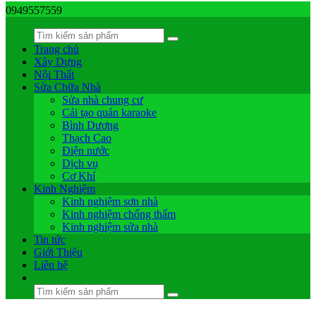
0949557559
Trang chủ
Xây Dựng
Nội Thất
Sửa Chữa Nhà
Sửa nhà chung cư
Cải tạo quán karaoke
Bình Dương
Thạch Cao
Điện nước
Dịch vụ
Cơ Khí
Kinh Nghiệm
Kinh nghiệm sơn nhà
Kinh nghiệm chống thấm
Kinh nghiệm sửa nhà
Tin tức
Giới Thiệu
Liên hệ