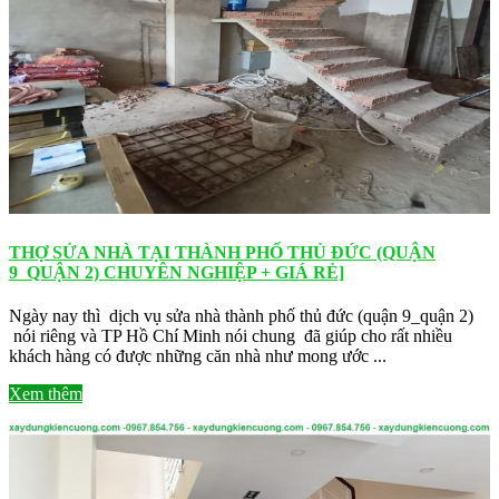
THỢ SỬA NHÀ TẠI THÀNH PHỐ THỦ ĐỨC (QUẬN
9_QUẬN 2) CHUYÊN NGHIỆP + GIÁ RẺ]
Ngày nay thì dịch vụ sửa nhà thành phố thủ đức (quận 9_quận 2)
nói riêng và TP Hồ Chí Minh nói chung đã giúp cho rất nhiều
khách hàng có được những căn nhà như mong ước ...
Xem thêm