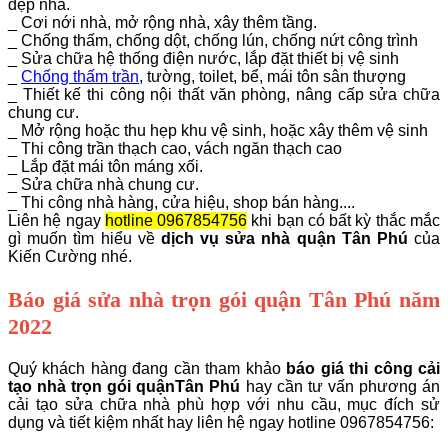
đẹp nhà.
_ Cơi nới nhà, mở rộng nhà, xây thêm tầng.
_ Chống thấm, chống dột, chống lún, chống nứt công trình
_ Sửa chữa hệ thống điện nước, lắp đặt thiết bị vệ sinh
_
Chống thấm trần
, tường, toilet, bể, mái tôn sân thượng
_ Thiết kế thi công nội thất văn phòng, nâng cấp sửa chữa
chung cư.
_ Mở rộng hoặc thu hẹp khu vệ sinh, hoặc xây thêm vệ sinh
_ Thi công trần thạch cao, vách ngăn thạch cao
_ Lắp đặt mái tôn máng xối.
_ Sửa chữa nhà chung cư.
_ Thi công nhà hàng, cửa hiệu, shop bán hàng....
Liên hệ ngay
hotline 0967854756
khi bạn có bất kỳ thắc mắc
gì muốn tìm hiểu về
dịch vụ sửa nhà quận Tân Phú
của
Kiến Cường nhé.
Báo giá sửa nhà trọn gói quận Tân Phú năm
2022
Quý khách hàng đang cần tham khảo
báo giá thi công cải
tạo nhà trọn gói quậnTân Phú
hay cần tư vấn phương án
cải tạo sửa chữa nhà phù hợp với nhu cầu, mục đích sử
dụng và tiết kiệm nhất hay liên hệ ngay hotline 0967854756: