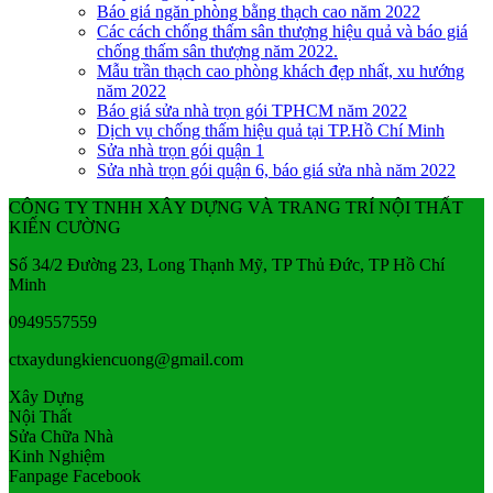
Báo giá ngăn phòng bằng thạch cao năm 2022
Các cách chống thấm sân thượng hiệu quả và báo giá
chống thấm sân thượng năm 2022.
Mẫu trần thạch cao phòng khách đẹp nhất, xu hướng
năm 2022
Báo giá sửa nhà trọn gói TPHCM năm 2022
Dịch vụ chống thấm hiệu quả tại TP.Hồ Chí Minh
Sửa nhà trọn gói quận 1
Sửa nhà trọn gói quận 6, báo giá sửa nhà năm 2022
CÔNG TY TNHH XÂY DỰNG VÀ TRANG TRÍ NỘI THẤT
KIẾN CƯỜNG
Số 34/2 Đường 23, Long Thạnh Mỹ, TP Thủ Đức, TP Hồ Chí
Minh
0949557559
ctxaydungkiencuong@gmail.com
Xây Dựng
Nội Thất
Sửa Chữa Nhà
Kinh Nghiệm
Fanpage Facebook