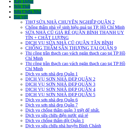
Xây Dựng
Nội Thất
Sửa Chữa Nhà
Bài viết
THỢ SỬA NHÀ CHUYÊN NGHIỆP QUẬN 2
Chống thấm nhà vệ sinh hiệu quả tại TP. Hồ Chí Minh
SỬA NHÀ CŨ GIÁ RẺ QUẬN BÌNH THẠNH UY
TÍN + CHẤT LƯỢNG
DỊCH VỤ SỬA NHÀ CŨ QUẬN TÂN BÌNH
CHỐNG THẤM SÂN THƯỢNG TẠI QUẬN 9
Thi công trần thạch cao vách ngăn thạch cao tại TP Hồ
Chí Minh
Thi công trần thạch cao vách ngăn thạch cao tại TP Hồ
Chí Minh
Dịch vụ sơn nhà đẹp Quận 1
DỊCH VỤ SƠN NHÀ ĐẸP QUẬN 2
DỊCH VỤ SƠN NHÀ ĐẸP QUẬN 3
DỊCH VỤ SƠN NHÀ ĐẸP QUẬN 4
DỊCH VỤ SƠN NHÀ ĐẸP QUẬN 5
Dịch vụ sơn nhà đẹp Quận 6
Dịch vụ sơn nhà đẹp Quận 7
Dịch vụ chống thấm quận 3 triệt để nhất.
Dịch vụ sửa chữa điện nước giá rẻ
Dịch vụ chống thấm dột Quận 1
Dịch vụ sửa chữa nhà huyện Bình Chánh