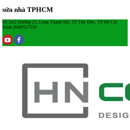
sửa nhà TPHCM
Số 34/2 Đường 23, Long Thạnh Mỹ, TP Thủ Đức, TP Hồ Chí
Minh
0949557559