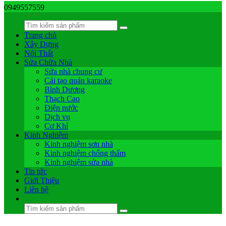
0949557559
Trang chủ
Xây Dựng
Nội Thất
Sửa Chữa Nhà
Sửa nhà chung cư
Cải tạo quán karaoke
Bình Dương
Thạch Cao
Điện nước
Dịch vụ
Cơ Khí
Kinh Nghiệm
Kinh nghiệm sơn nhà
Kinh nghiệm chống thấm
Kinh nghiệm sửa nhà
Tin tức
Giới Thiệu
Liên hệ