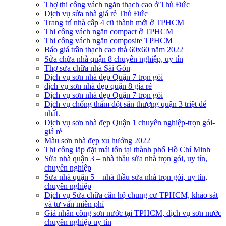
Thợ thi công vách ngăn thạch cao ở Thủ Đức
Dịch vụ sửa nhà giá rẻ Thủ Đức
Trang trí nhà cấp 4 cũ thành mới ở TPHCM
Thi công vách ngăn compact ở TPHCM
Thi công vách ngăn composite TPHCM
Báo giá trần thạch cao thả 60x60 năm 2022
Sửa chữa nhà quận 8 chuyên nghiệp, uy tín
Thợ sửa chữa nhà Sài Gòn
Dịch vụ sơn nhà đẹp Quận 7 trọn gói
dịch vụ sơn nhà đẹp quận 8 gía rẻ
Dịch vụ sơn nhà đẹp Quận 7 trọn gói
Dịch vụ chống thấm dột sân thượng quận 3 triệt để
nhất.
Dịch vụ sơn nhà đẹp Quận 1 chuyên nghiệp-trọn gói-
giá rẻ
Màu sơn nhà đẹp xu hướng 2022
Thi công lắp đặt mái tôn tại thành phố Hồ Chí Minh
Sửa nhà quận 3 – nhà thầu sửa nhà trọn gói, uy tín,
chuyên nghiệp
Sửa nhà quận 5 – nhà thầu sửa nhà trọn gói, uy tín,
chuyên nghiệp
Dịch vụ Sửa chữa căn hộ chung cư TPHCM, khảo sát
và tư vấn miễn phí
Giá nhân công sơn nước tại TPHCM, dịch vụ sơn nước
chuyên nghiệp uy tín