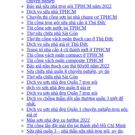
chuyên nghiệp
Báo giá sửa nhà trọn gói TPHCM năm 2022
Dịch vụ sửa nhà TPHCM
Chuyên thi công sơn lại nhà chung cư TPHCM
Thi công trọn gói sửa nhà cấp 4 Thủ Đức
Thi công sơn nước tại TPHCM
Thợ sửa chữa nhà Sài Gòn
Thợ thi công vách ngăn thạch cao ở Thủ Đức
Dịch vụ sửa nhà giá rẻ Thủ Đức
Trang trí nhà cấp 4 cũ thành mới ở TPHCM
Thi công vách ngăn compact ở TPHCM
Thi công vách ngăn composite TPHCM
Báo giá trần thạch cao thả 60x60 năm 2022
Sửa chữa nhà quận 8 chuyên nghiệp, uy tín
Thợ sửa chữa nhà Sài Gòn
Dịch vụ sơn nhà đẹp Quận 7 trọn gói
dịch vụ sơn nhà đẹp quận 8 gía rẻ
Dịch vụ sơn nhà đẹp Quận 7 trọn gói
Dịch vụ chống thấm dột sân thượng quận 3 triệt để
nhất.
Dịch vụ sơn nhà đẹp Quận 1 chuyên nghiệp-trọn gói-
giá rẻ
Màu sơn nhà đẹp xu hướng 2022
Thi công lắp đặt mái tôn tại thành phố Hồ Chí Minh
Sửa nhà quận 3 – nhà thầu sửa nhà trọn gói, uy tín,