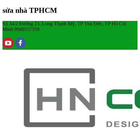
sửa nhà TPHCM
Số 34/2 Đường 23, Long Thạnh Mỹ, TP Thủ Đức, TP Hồ Chí
Minh
0949557559