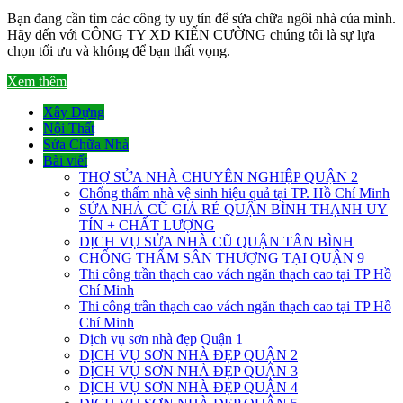
Bạn đang cần tìm các công ty uy tín để sửa chữa ngôi nhà của mình.
Hãy đến với CÔNG TY XD KIẾN CƯỜNG chúng tôi là sự lựa
chọn tối ưu và không để bạn thất vọng.
Xem thêm
Xây Dựng
Nội Thất
Sửa Chữa Nhà
Bài viết
THỢ SỬA NHÀ CHUYÊN NGHIỆP QUẬN 2
Chống thấm nhà vệ sinh hiệu quả tại TP. Hồ Chí Minh
SỬA NHÀ CŨ GIÁ RẺ QUẬN BÌNH THẠNH UY
TÍN + CHẤT LƯỢNG
DỊCH VỤ SỬA NHÀ CŨ QUẬN TÂN BÌNH
CHỐNG THẤM SÂN THƯỢNG TẠI QUẬN 9
Thi công trần thạch cao vách ngăn thạch cao tại TP Hồ
Chí Minh
Thi công trần thạch cao vách ngăn thạch cao tại TP Hồ
Chí Minh
Dịch vụ sơn nhà đẹp Quận 1
DỊCH VỤ SƠN NHÀ ĐẸP QUẬN 2
DỊCH VỤ SƠN NHÀ ĐẸP QUẬN 3
DỊCH VỤ SƠN NHÀ ĐẸP QUẬN 4