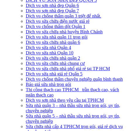
DỊCH VỤ SƠN NHÀ ĐẸP QUẬN 5
Dịch vụ sơn nhà đẹp Quận 6
Dịch vụ sơn nhà đẹp Quận 7
Dịch vụ chống thấm quận 3 triệt để nhất.
Dịch vụ sửa chữa điện nước giá rẻ
Dịch vụ chống thấm dột Quận 1
Dịch vụ sửa chữa nhà huyện Bình Chánh
Dịch vụ sửa nhà quận 11 trọn gói
Dịch vụ sửa chữa nhà quận 6
Dịch vụ sửa nhà Quận 4
Dịch vụ sửa nhà Quận 10
Dịch vụ sửa chữa nhà quận 2
Dịch vụ sửa chữa nhà chung cư
Dịch vụ sửa chữa nhà phố giá rẻ tại TP HCM
Dịch vụ sửa nhà giá rẻ Quận 5
Dịch vụ chống thấm chuyên nghiệp quận bình thạnh
Báo giá sửa nhà trọn gói
Thi công thạch cao TPHCM_ trần thạch cao, vách
ngăn thạch cao
Dịch vụ sơn nhà theo yêu cầu tại TPHCM
Sửa nhà quận 3 – nhà thầu sửa nhà trọn gói, uy tín,
chuyên nghiệp
Sửa nhà quận 5 – nhà thầu sửa nhà trọn gói, uy tín,
chuyên nghiệp
Sửa chữa nhà cấp 4 TPHCM trọn gói, giá rẻ dịch vụ