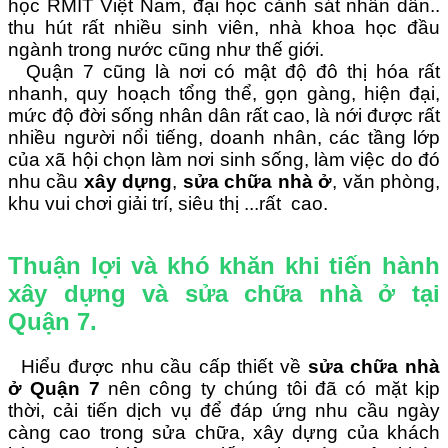
học RMIT
V
iệt
N
am,
đại học cảnh sát nhân dân..
thu hút rất nhiều sinh viên,
nhà khoa học đầu
ngành trong nước
cũng như thế giới.
Quận 7 cũng là nơi có mật độ đô thị hóa rất
nhanh,
quy h
oạch
tổng thể, gọn gàng,
hiện đại,
mức độ đời sống nhân dân rất cao,
là nới đ
ượ
c rất
nhiều người nổi tiếng,
doanh nhân,
các tầng lớp
của xã hội chọn làm nơi sinh sống,
làm việc do đó
nhu cầu
xây d
ự
ng
,
sửa chữa nhà ở
, văn phòng,
khu vui chơi giải trí,
siêu thị ...rất cao.
Thuận lợi và khó khăn khi tiến hành
xây dựng và sửa chữa nhà ở tại
Quận 7.
H
iểu đ
ượ
c
nhu cầu cấp thiết về
sửa chữa nhà
ở Quận 7
nên công ty chúng tôi đã có mặt kịp
thời,
cải tiến dịch v
ụ
để đáp ứng nhu cầu ngày
càng cao
trong
sửa chữa,
xây d
ự
ng của khách