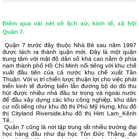
Điểm qua vài nét về lịch sử, kinh tế, xã hội
Quận 7.
Quận 7 trước đây thuộc Nhà Bè sau năm 1997
được tách ra thành quận mới. Đây là một quận
trung tâm với mật độ dân số khá cao nằm ở phía
nam thành phố Hồ Chí Minh nổi tiếng với khu chế
xuất đầu tiên của cả nước khu chế xuất Tân
Thuận. Với vị trí chiến lược thuận lợi cho việc phát
triển kinh tế đường biển l
ẫ
n đường bộ do đó thu
hút được nhiều nhà đầu tư trong và ngoài nước
để đầu xây d
ự
ng các khu công nghiệp,
khu dân
cư nổi tiếng như khu đô thị Phú Mỹ Hưng,
khu đô
thị Cityland Riverside,khu đô thị Him Lam_Kênh
Tẻ...
Quận 7 cũng là nơi tập trung rất nhiều trường đại
học hàng đầu như đại học Tôn
Đ
ức
T
hắng,
đ
ại