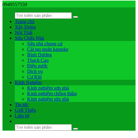
0949557559
Trang chủ
Xây Dựng
Nội Thất
Sửa Chữa Nhà
Sửa nhà chung cư
Cải tạo quán karaoke
Bình Dương
Thạch Cao
Điện nước
Dịch vụ
Cơ Khí
Kinh Nghiệm
Kinh nghiệm sơn nhà
Kinh nghiệm chống thấm
Kinh nghiệm sửa nhà
Tin tức
Giới Thiệu
Liên hệ