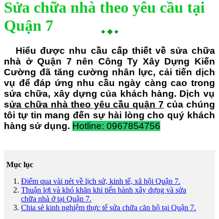
Sửa chữa nhà theo yêu cầu tại
Quận 7
Hiểu đ
ượ
c
nhu cầu cấp thiết về sửa chữa
nhà ở Quận 7
nên Công Ty Xây Dựng Kiến
Cường đã tăng cường nhân lực,
cải tiến dịch
v
ụ
để đáp ứng nhu cầu ngày càng cao
trong
sửa chữa,
xây d
ự
ng của khách hàng. Dịch vụ
s
ửa chữa nhà theo yêu cầu quận 7
của chúng
tôi tự tin mang đến sự hài lòng cho quý khách
hàng sử dụng.
Hotline: 0967854756
Mục lục
Điểm qua vài nét về lịch sử, kinh tế, xã hội Quận 7.
Thuận lợi và khó khăn khi tiến hành xây dựng và sửa
chữa nhà ở tại Quận 7.
Chia sẻ kinh nghiệm thực tế sửa chữa căn hộ tại Quận 7.