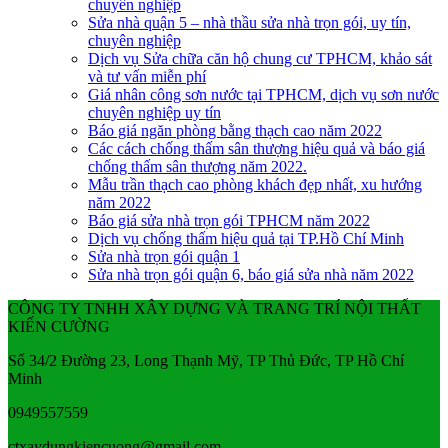
chuyên nghiệp
Sửa nhà quận 5 – nhà thầu sửa nhà trọn gói, uy tín,
chuyên nghiệp
Dịch vụ Sửa chữa căn hộ chung cư TPHCM, khảo sát
và tư vấn miễn phí
Giá nhân công sơn nước tại TPHCM, dịch vụ sơn nước
chuyên nghiệp uy tín
Báo giá ngăn phòng bằng thạch cao năm 2022
Các cách chống thấm sân thượng hiệu quả và báo giá
chống thấm sân thượng năm 2022.
Mẫu trần thạch cao phòng khách đẹp nhất, xu hướng
năm 2022
Báo giá sửa nhà trọn gói TPHCM năm 2022
Dịch vụ chống thấm hiệu quả tại TP.Hồ Chí Minh
Sửa nhà trọn gói quận 1
Sửa nhà trọn gói quận 6, báo giá sửa nhà năm 2022
CÔNG TY TNHH XÂY DỰNG VÀ TRANG TRÍ NỘI THẤT
KIẾN CƯỜNG
Số 34/2 Đường 23, Long Thạnh Mỹ, TP Thủ Đức, TP Hồ Chí
Minh
0949557559
ctxaydungkiencuong@gmail.com