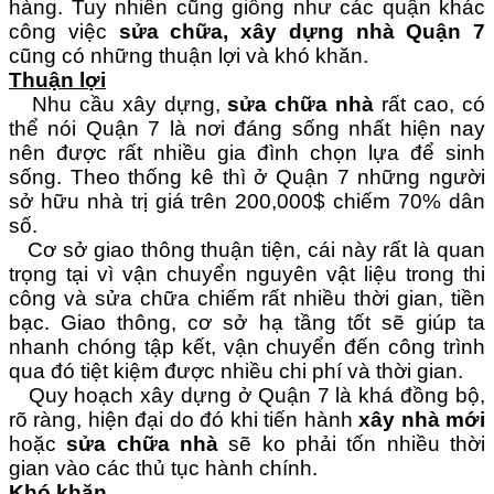
hàng. Tuy nhiên cũng giống như các quận khác
công việc
sửa chữa,
xây dựng nhà
Q
uận 7
cũng có những thuận lợi và khó khăn.
Thuận lợi
Nhu cầu xây d
ự
ng,
sửa ch
ữa
nhà
rất cao,
có
thể nói Quận 7 là nơi đáng sống nhất hiện nay
nên được rất nhiều gia đình chọn lựa để sinh
sống. Theo thống kê thì ở Quận 7 những người
sở hữu nhà trị giá trên 200,000$ chiếm 70% dân
số.
Cơ sở giao thông thuận tiện, cái này rất là quan
trọng tại vì vận chuyển nguyên vật liệu trong thi
công và sửa chữa chiếm rất nhiều thời gian, tiền
bạc. Giao thông, cơ sở hạ tầng tốt sẽ giúp ta
nhanh chóng tập kết, vận chuyển đến công trình
qua đó tiệt kiệm được nhiều chi phí và thời gian.
Quy hoạch xây dựng ở Quận 7 là khá đồng bộ,
rõ ràng, hiện đại do đó khi tiến hành
xây nhà mới
hoặc
sửa chữa nhà
sẽ ko phải tốn nhiều thời
gian vào các thủ tục hành chính.
Khó khăn