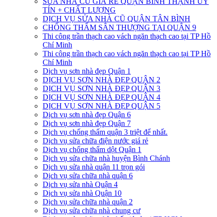
SỬA NHÀ CŨ GIÁ RẺ QUẬN BÌNH THẠNH UY
TÍN + CHẤT LƯỢNG
DỊCH VỤ SỬA NHÀ CŨ QUẬN TÂN BÌNH
CHỐNG THẤM SÂN THƯỢNG TẠI QUẬN 9
Thi công trần thạch cao vách ngăn thạch cao tại TP Hồ
Chí Minh
Thi công trần thạch cao vách ngăn thạch cao tại TP Hồ
Chí Minh
Dịch vụ sơn nhà đẹp Quận 1
DỊCH VỤ SƠN NHÀ ĐẸP QUẬN 2
DỊCH VỤ SƠN NHÀ ĐẸP QUẬN 3
DỊCH VỤ SƠN NHÀ ĐẸP QUẬN 4
DỊCH VỤ SƠN NHÀ ĐẸP QUẬN 5
Dịch vụ sơn nhà đẹp Quận 6
Dịch vụ sơn nhà đẹp Quận 7
Dịch vụ chống thấm quận 3 triệt để nhất.
Dịch vụ sửa chữa điện nước giá rẻ
Dịch vụ chống thấm dột Quận 1
Dịch vụ sửa chữa nhà huyện Bình Chánh
Dịch vụ sửa nhà quận 11 trọn gói
Dịch vụ sửa chữa nhà quận 6
Dịch vụ sửa nhà Quận 4
Dịch vụ sửa nhà Quận 10
Dịch vụ sửa chữa nhà quận 2
Dịch vụ sửa chữa nhà chung cư