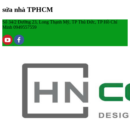
sửa nhà TPHCM
Số 34/2 Đường 23, Long Thạnh Mỹ, TP Thủ Đức, TP Hồ Chí
Minh
0949557559