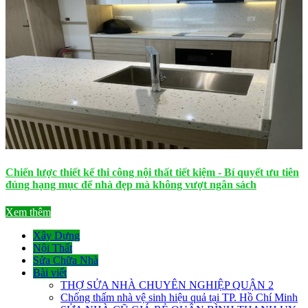
Chiến lược thiết kế thi công nội thất tiết kiệm - Bí quyết ưu tiên
đúng hạng mục để nhà đẹp mà không vượt ngân sách
Xem thêm
Xây Dựng
Nội Thất
Sửa Chữa Nhà
Bài viết
THỢ SỬA NHÀ CHUYÊN NGHIỆP QUẬN 2
Chống thấm nhà vệ sinh hiệu quả tại TP. Hồ Chí Minh