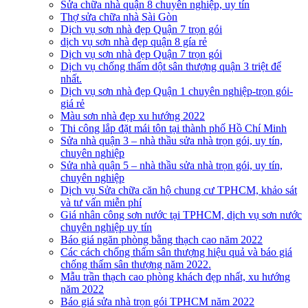
Sửa chữa nhà quận 8 chuyên nghiệp, uy tín
Thợ sửa chữa nhà Sài Gòn
Dịch vụ sơn nhà đẹp Quận 7 trọn gói
dịch vụ sơn nhà đẹp quận 8 gía rẻ
Dịch vụ sơn nhà đẹp Quận 7 trọn gói
Dịch vụ chống thấm dột sân thượng quận 3 triệt để
nhất.
Dịch vụ sơn nhà đẹp Quận 1 chuyên nghiệp-trọn gói-
giá rẻ
Màu sơn nhà đẹp xu hướng 2022
Thi công lắp đặt mái tôn tại thành phố Hồ Chí Minh
Sửa nhà quận 3 – nhà thầu sửa nhà trọn gói, uy tín,
chuyên nghiệp
Sửa nhà quận 5 – nhà thầu sửa nhà trọn gói, uy tín,
chuyên nghiệp
Dịch vụ Sửa chữa căn hộ chung cư TPHCM, khảo sát
và tư vấn miễn phí
Giá nhân công sơn nước tại TPHCM, dịch vụ sơn nước
chuyên nghiệp uy tín
Báo giá ngăn phòng bằng thạch cao năm 2022
Các cách chống thấm sân thượng hiệu quả và báo giá
chống thấm sân thượng năm 2022.
Mẫu trần thạch cao phòng khách đẹp nhất, xu hướng
năm 2022
Báo giá sửa nhà trọn gói TPHCM năm 2022