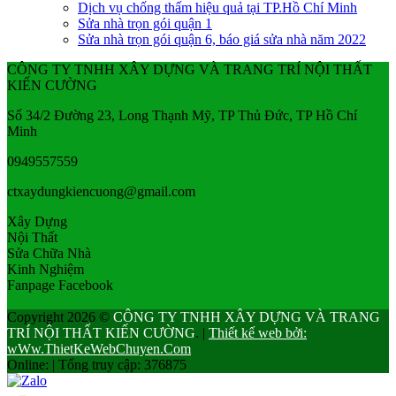
Dịch vụ chống thấm hiệu quả tại TP.Hồ Chí Minh
Sửa nhà trọn gói quận 1
Sửa nhà trọn gói quận 6, báo giá sửa nhà năm 2022
CÔNG TY TNHH XÂY DỰNG VÀ TRANG TRÍ NỘI THẤT
KIẾN CƯỜNG
Số 34/2 Đường 23, Long Thạnh Mỹ, TP Thủ Đức, TP Hồ Chí
Minh
0949557559
ctxaydungkiencuong@gmail.com
Xây Dựng
Nội Thất
Sửa Chữa Nhà
Kinh Nghiệm
Fanpage Facebook
Copyright 2026 ©
CÔNG TY TNHH XÂY DỰNG VÀ TRANG
TRÍ NỘI THẤT KIẾN CƯỜNG
.
|
Thiết kế web bởi:
wWw.ThietKeWebChuyen.Com
Online:
|
Tổng truy cập: 376875