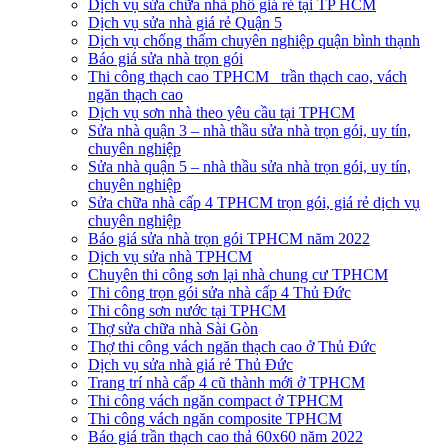
Dịch vụ sửa chữa nhà phố giá rẻ tại TP HCM
Dịch vụ sửa nhà giá rẻ Quận 5
Dịch vụ chống thấm chuyên nghiệp quận bình thạnh
Báo giá sửa nhà trọn gói
Thi công thạch cao TPHCM_ trần thạch cao, vách
ngăn thạch cao
Dịch vụ sơn nhà theo yêu cầu tại TPHCM
Sửa nhà quận 3 – nhà thầu sửa nhà trọn gói, uy tín,
chuyên nghiệp
Sửa nhà quận 5 – nhà thầu sửa nhà trọn gói, uy tín,
chuyên nghiệp
Sửa chữa nhà cấp 4 TPHCM trọn gói, giá rẻ dịch vụ
chuyên nghiệp
Báo giá sửa nhà trọn gói TPHCM năm 2022
Dịch vụ sửa nhà TPHCM
Chuyên thi công sơn lại nhà chung cư TPHCM
Thi công trọn gói sửa nhà cấp 4 Thủ Đức
Thi công sơn nước tại TPHCM
Thợ sửa chữa nhà Sài Gòn
Thợ thi công vách ngăn thạch cao ở Thủ Đức
Dịch vụ sửa nhà giá rẻ Thủ Đức
Trang trí nhà cấp 4 cũ thành mới ở TPHCM
Thi công vách ngăn compact ở TPHCM
Thi công vách ngăn composite TPHCM
Báo giá trần thạch cao thả 60x60 năm 2022