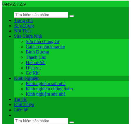
0949557559
Trang chủ
Xây Dựng
Nội Thất
Sửa Chữa Nhà
Sửa nhà chung cư
Cải tạo quán karaoke
Bình Dương
Thạch Cao
Điện nước
Dịch vụ
Cơ Khí
Kinh Nghiệm
Kinh nghiệm sơn nhà
Kinh nghiệm chống thấm
Kinh nghiệm sửa nhà
Tin tức
Giới Thiệu
Liên hệ