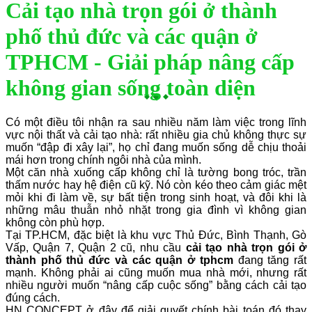
Cải tạo nhà trọn gói ở thành
phố thủ đức và các quận ở
TPHCM - Giải pháp nâng cấp
không gian sống toàn diện
Có một điều tôi nhận ra sau nhiều năm làm việc trong lĩnh
vực nội thất và cải tạo nhà: rất nhiều gia chủ không thực sự
muốn “đập đi xây lại”, họ chỉ đang muốn sống dễ chịu thoải
mái hơn trong chính ngôi nhà của mình.
Một căn nhà xuống cấp không chỉ là tường bong tróc, trần
thấm nước hay hệ điện cũ kỹ. Nó còn kéo theo cảm giác mệt
mỏi khi đi làm về, sự bất tiện trong sinh hoạt, và đôi khi là
những mâu thuẫn nhỏ nhặt trong gia đình vì không gian
không còn phù hợp.
Tại TP.HCM, đặc biệt là khu vực Thủ Đức, Bình Thạnh, Gò
Vấp, Quận 7, Quận 2 cũ, nhu cầu
cải tạo nhà trọn gói ở
thành phố thủ đức và các quận ở tphcm
đang tăng rất
mạnh. Không phải ai cũng muốn mua nhà mới, nhưng rất
nhiều người muốn “nâng cấp cuộc sống” bằng cách cải tạo
đúng cách.
HN CONCEPT ở đây để giải quyết chính bài toán đó thay