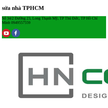
sửa nhà TPHCM
Số 34/2 Đường 23, Long Thạnh Mỹ, TP Thủ Đức, TP Hồ Chí
Minh
0949557559