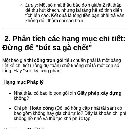
Lưu ý:
Một số nhà thầu báo đơn giá/m2 rất thấp
để thu hút khách, nhưng lại tăng hệ số tính diện
tích lên cao. Kết quả là tổng tiền bạn phải trả vẫn
không đổi, thậm chí cao hơn.
2. Phân tích các hạng mục chi tiết:
Đừng để "bút sa gà chết"
Một báo giá
thi công trọn gói
tiêu chuẩn phải là một bảng
liệt kê chi tiết (Bảng dự toán) chứ không chỉ là một con số
tổng. Hãy "soi" kỹ từng phần:
Hạng mục Pháp lý
Nhà thầu có bao lo trọn gói xin
Giấy phép xây dựng
không?
Chi phí
Hoàn công
(Đổi sổ hồng cập nhật tài sản) có
bao gồm không hay gia chủ tự lo? Đây là khoản chi phí
không hề nhỏ và thủ tục khá phức tạp.