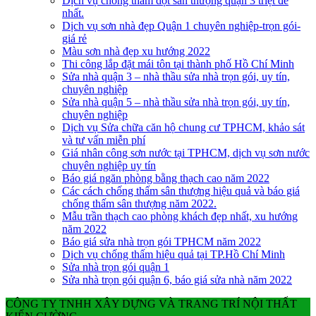
Dịch vụ chống thấm dột sân thượng quận 3 triệt để
nhất.
Dịch vụ sơn nhà đẹp Quận 1 chuyên nghiệp-trọn gói-
giá rẻ
Màu sơn nhà đẹp xu hướng 2022
Thi công lắp đặt mái tôn tại thành phố Hồ Chí Minh
Sửa nhà quận 3 – nhà thầu sửa nhà trọn gói, uy tín,
chuyên nghiệp
Sửa nhà quận 5 – nhà thầu sửa nhà trọn gói, uy tín,
chuyên nghiệp
Dịch vụ Sửa chữa căn hộ chung cư TPHCM, khảo sát
và tư vấn miễn phí
Giá nhân công sơn nước tại TPHCM, dịch vụ sơn nước
chuyên nghiệp uy tín
Báo giá ngăn phòng bằng thạch cao năm 2022
Các cách chống thấm sân thượng hiệu quả và báo giá
chống thấm sân thượng năm 2022.
Mẫu trần thạch cao phòng khách đẹp nhất, xu hướng
năm 2022
Báo giá sửa nhà trọn gói TPHCM năm 2022
Dịch vụ chống thấm hiệu quả tại TP.Hồ Chí Minh
Sửa nhà trọn gói quận 1
Sửa nhà trọn gói quận 6, báo giá sửa nhà năm 2022
CÔNG TY TNHH XÂY DỰNG VÀ TRANG TRÍ NỘI THẤT