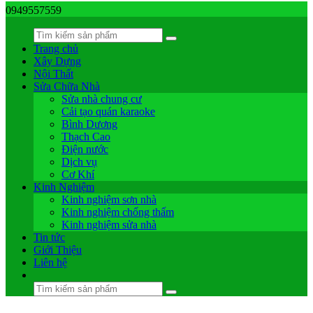
0949557559
Trang chủ
Xây Dựng
Nội Thất
Sửa Chữa Nhà
Sửa nhà chung cư
Cải tạo quán karaoke
Bình Dương
Thạch Cao
Điện nước
Dịch vụ
Cơ Khí
Kinh Nghiệm
Kinh nghiệm sơn nhà
Kinh nghiệm chống thấm
Kinh nghiệm sửa nhà
Tin tức
Giới Thiệu
Liên hệ