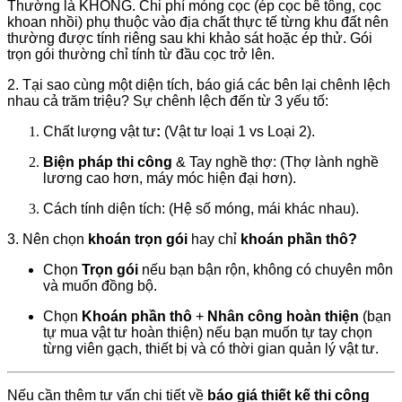
Thường là KHÔNG. Chi phí móng cọc (ép cọc bê tông, cọc
khoan nhồi) phụ thuộc vào địa chất thực tế từng khu đất nên
thường được tính riêng sau khi khảo sát hoặc ép thử. Gói
trọn gói thường chỉ tính từ đầu cọc trở lên.
2. Tại sao cùng một diện tích, báo giá các bên lại chênh lệch
nhau cả trăm triệu? Sự chênh lệch đến từ 3 yếu tố:
Chất lượng vật tư
:
(Vật tư loại 1 vs Loại 2).
Biện pháp thi công
& Tay nghề thợ: (Thợ lành nghề
lương cao hơn, máy móc hiện đại hơn).
Cách tính diện tích: (Hệ số móng, mái khác nhau).
3. Nên chọn
khoán trọn gói
hay chỉ
khoán phần thô?
Chọn
Trọn gói
nếu bạn bận rộn, không có chuyên môn
và muốn đồng bộ.
Chọn
Khoán phần thô
+
Nhân công hoàn thiện
(bạn
tự mua vật tư hoàn thiện) nếu bạn muốn tự tay chọn
từng viên gạch, thiết bị và có thời gian quản lý vật tư.
Nếu cần thêm tư vấn chi tiết về
báo giá thiết kế thi công