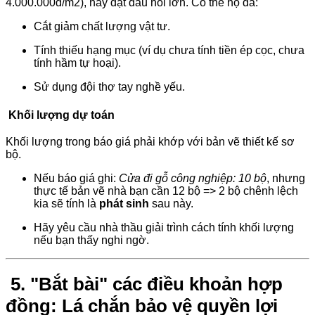
4.000.000đ/m2), hãy đặt dấu hỏi lớn. Có thể họ đã:
Cắt giảm chất lượng vật tư.
Tính thiếu hạng mục (ví dụ chưa tính tiền ép cọc, chưa
tính hầm tự hoại).
Sử dụng đội thợ tay nghề yếu.
Khối lượng dự toán
Khối lượng trong báo giá phải khớp với bản vẽ thiết kế sơ
bộ.
Nếu báo giá ghi:
Cửa đi gỗ công nghiệp: 10 bộ
, nhưng
thực tế bản vẽ nhà bạn cần 12 bộ => 2 bộ chênh lệch
kia sẽ tính là
phát sinh
sau này.
Hãy yêu cầu nhà thầu giải trình cách tính khối lượng
nếu bạn thấy nghi ngờ.
5. "Bắt bài" các điều khoản hợp
đồng: Lá chắn bảo vệ quyền lợi