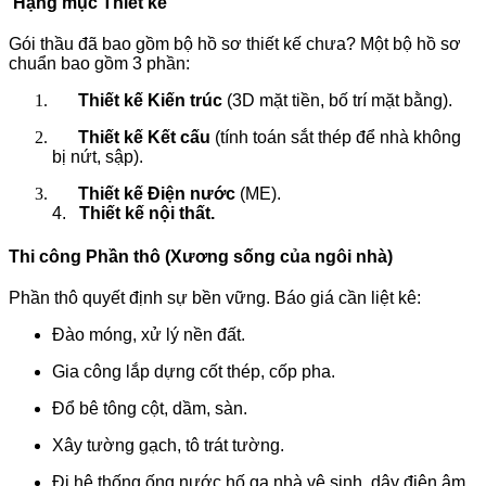
Hạng mục Thiết kế
Gói thầu đã bao gồm bộ hồ sơ thiết kế chưa? Một bộ hồ sơ
chuẩn bao gồm 3 phần:
Thiết kế Kiến trúc
(3D mặt tiền, bố trí mặt bằng).
Thiết kế Kết cấu
(tính toán sắt thép để nhà không
bị nứt, sập).
Thiết kế Điện nước
(ME).
4.
Thiết kế nội thất.
Thi công Phần thô
(Xương sống của ngôi nhà)
Phần thô quyết định sự bền vững. Báo giá cần liệt kê:
Đào móng, xử lý nền đất.
Gia công lắp dựng cốt thép, cốp pha.
Đổ bê tông cột, dầm, sàn.
Xây tường gạch, tô trát tường.
Đi hệ thống ống nước,hố ga nhà vệ sinh, dây điện âm