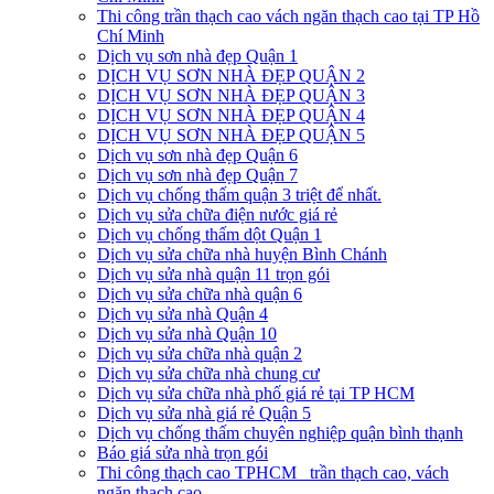
Thi công trần thạch cao vách ngăn thạch cao tại TP Hồ
Chí Minh
Dịch vụ sơn nhà đẹp Quận 1
DỊCH VỤ SƠN NHÀ ĐẸP QUẬN 2
DỊCH VỤ SƠN NHÀ ĐẸP QUẬN 3
DỊCH VỤ SƠN NHÀ ĐẸP QUẬN 4
DỊCH VỤ SƠN NHÀ ĐẸP QUẬN 5
Dịch vụ sơn nhà đẹp Quận 6
Dịch vụ sơn nhà đẹp Quận 7
Dịch vụ chống thấm quận 3 triệt để nhất.
Dịch vụ sửa chữa điện nước giá rẻ
Dịch vụ chống thấm dột Quận 1
Dịch vụ sửa chữa nhà huyện Bình Chánh
Dịch vụ sửa nhà quận 11 trọn gói
Dịch vụ sửa chữa nhà quận 6
Dịch vụ sửa nhà Quận 4
Dịch vụ sửa nhà Quận 10
Dịch vụ sửa chữa nhà quận 2
Dịch vụ sửa chữa nhà chung cư
Dịch vụ sửa chữa nhà phố giá rẻ tại TP HCM
Dịch vụ sửa nhà giá rẻ Quận 5
Dịch vụ chống thấm chuyên nghiệp quận bình thạnh
Báo giá sửa nhà trọn gói
Thi công thạch cao TPHCM_ trần thạch cao, vách
ngăn thạch cao