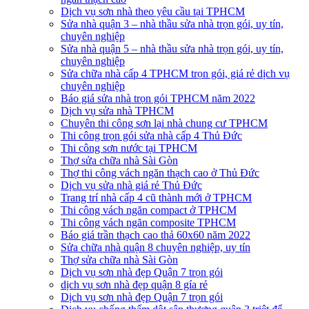
Dịch vụ sơn nhà theo yêu cầu tại TPHCM
Sửa nhà quận 3 – nhà thầu sửa nhà trọn gói, uy tín,
chuyên nghiệp
Sửa nhà quận 5 – nhà thầu sửa nhà trọn gói, uy tín,
chuyên nghiệp
Sửa chữa nhà cấp 4 TPHCM trọn gói, giá rẻ dịch vụ
chuyên nghiệp
Báo giá sửa nhà trọn gói TPHCM năm 2022
Dịch vụ sửa nhà TPHCM
Chuyên thi công sơn lại nhà chung cư TPHCM
Thi công trọn gói sửa nhà cấp 4 Thủ Đức
Thi công sơn nước tại TPHCM
Thợ sửa chữa nhà Sài Gòn
Thợ thi công vách ngăn thạch cao ở Thủ Đức
Dịch vụ sửa nhà giá rẻ Thủ Đức
Trang trí nhà cấp 4 cũ thành mới ở TPHCM
Thi công vách ngăn compact ở TPHCM
Thi công vách ngăn composite TPHCM
Báo giá trần thạch cao thả 60x60 năm 2022
Sửa chữa nhà quận 8 chuyên nghiệp, uy tín
Thợ sửa chữa nhà Sài Gòn
Dịch vụ sơn nhà đẹp Quận 7 trọn gói
dịch vụ sơn nhà đẹp quận 8 gía rẻ
Dịch vụ sơn nhà đẹp Quận 7 trọn gói