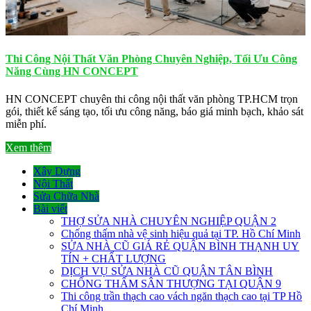
Thi Công Nội Thất Văn Phòng Chuyên Nghiệp, Tối Ưu Công
Năng Cùng HN CONCEPT
HN CONCEPT chuyên thi công nội thất văn phòng TP.HCM trọn
gói, thiết kế sáng tạo, tối ưu công năng, báo giá minh bạch, khảo sát
miễn phí.
Xem thêm
Xây Dựng
Nội Thất
Sửa Chữa Nhà
Bài viết
THỢ SỬA NHÀ CHUYÊN NGHIỆP QUẬN 2
Chống thấm nhà vệ sinh hiệu quả tại TP. Hồ Chí Minh
SỬA NHÀ CŨ GIÁ RẺ QUẬN BÌNH THẠNH UY
TÍN + CHẤT LƯỢNG
DỊCH VỤ SỬA NHÀ CŨ QUẬN TÂN BÌNH
CHỐNG THẤM SÂN THƯỢNG TẠI QUẬN 9
Thi công trần thạch cao vách ngăn thạch cao tại TP Hồ
Chí Minh