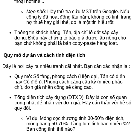
thoại hotline...
Mẹo nhỏ:
Hãy thử tra cứu MST trên Google. Nếu
công ty đã hoạt động lâu năm, không có tình trạng
nợ thuế hay giải thể, đó là một tín hiệu tốt.
Thông tin khách hàng: Tên, địa chỉ lô đất sắp xây
dựng. Điều này chứng tỏ báo giá được lập riêng cho
bạn chứ không phải là bản copy-paste hàng loạt.
Quy mô dự án và cách tính diện tích
Đây là nơi xảy ra nhiều tranh cãi nhất. Bạn cần xác nhận lại:
Quy mô: Số tầng, phong cách (Hiện đại, Tân cổ điển
hay Cổ điển). Phong cách càng cầu kỳ (nhiều phào
chỉ), đơn giá nhân công sẽ càng cao.
Tổng diện tích xây dựng (DTXD): Đây là con số quan
trọng nhất để nhân với đơn giá. Hãy cẩn thận với hệ số
quy đổi.
Ví dụ: Móng cọc thường tính 30-50% diện tích,
móng băng 50-70%. Tầng tum tính bao nhiêu %?
Ban công tính thế nào?