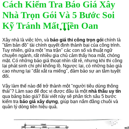
Cách Kiểm Tra Báo Giá Xây
Nhà Trọn Gói Và 5 Bước Soi
Kỹ Tránh Mất Tiền Oan
Xây nhà là việc lớn, và
báo giá thi công trọn gói
chính là
"tấm bản đồ" tài chính quyết định thành bại của công trình.
Tuy nhiên, giữa một "ma trận" các con số và thuật ngữ
chuyên ngành, rất nhiều gia chủ cảm thấy hoa mắt, chóng
mặt. Có những báo giá thoạt nhìn rất rẻ, nhưng khi thi công
lại phát sinh chi phí khổng lồ. Ngược lại, có những báo giá
cao nhưng lại "đắt xắt ra miếng", đảm bảo sự an tâm tuyệt
đối.
Vậy làm thế nào để trở thành một "người tiêu dùng thông
thái"? Làm sao để đọc vị được đâu là một
nhà thầu uy tín
qua bảng báo giá? Bài viết này sẽ phân tích sâu 5 bước
kiểm tra
báo giá xây dựng
, giúp bạn nắm đằng chuôi và
quản lý dòng tiền hiệu quả.