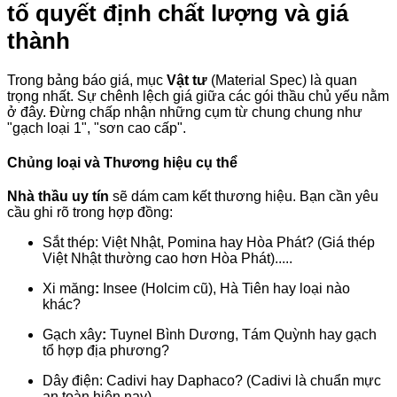
tố quyết định chất lượng và giá
thành
Trong bảng báo giá, mục
Vật tư
(Material Spec) là quan
trọng nhất. Sự chênh lệch giá giữa các gói thầu chủ yếu nằm
ở đây. Đừng chấp nhận những cụm từ chung chung như
"gạch loại 1", "sơn cao cấp".
Chủng loại và Thương hiệu cụ thể
Nhà thầu uy tín
sẽ dám cam kết thương hiệu. Bạn cần yêu
cầu ghi rõ trong hợp đồng:
Sắt thép: Việt Nhật, Pomina hay Hòa Phát? (Giá thép
Việt Nhật thường cao hơn Hòa Phát).....
Xi măng
:
Insee (Holcim cũ), Hà Tiên hay loại nào
khác?
Gạch xây
:
Tuynel Bình Dương, Tám Quỳnh hay gạch
tổ hợp địa phương?
Dây điện: Cadivi hay Daphaco? (Cadivi là chuẩn mực
an toàn hiện nay).