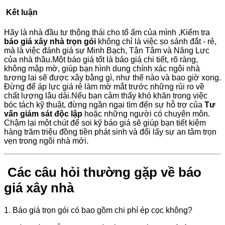
Kết luận
Hãy là nhà đầu tư thông thái cho tổ ấm của mình ,Kiểm tra
báo giá xây nhà trọn gói
không chỉ là việc so sánh đắt - rẻ,
mà là việc đánh giá sự Minh Bạch, Tận Tâm và Năng Lực
của nhà thầu.Một báo giá tốt là báo giá chi tiết, rõ ràng,
không mập mờ, giúp bạn hình dung chính xác ngôi nhà
tương lai sẽ được xây bằng gì, như thế nào và bao giờ xong.
Đừng để áp lực giá rẻ làm mờ mắt trước những rủi ro về
chất lượng lâu dài.Nếu bạn cảm thấy khó khăn trong việc
bóc tách kỹ thuật, đừng ngần ngại tìm đến sự hỗ trợ của
Tư
vấn giám sát độc lập
hoặc những người có chuyên môn.
Chậm lại một chút để soi kỹ báo giá sẽ giúp bạn tiết kiệm
hàng trăm triệu đồng tiền phát sinh và đổi lấy sự an tâm trọn
vẹn trong ngôi nhà mới.
Các câu hỏi thường gặp về báo
giá xây nhà
1. Báo giá trọn gói có bao gồm chi phí ép cọc không?