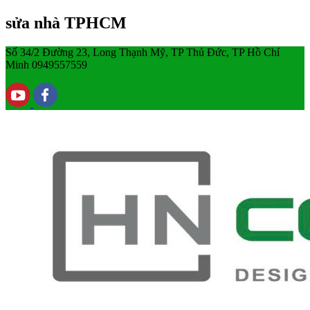
sửa nhà TPHCM
Số 34/2 Đường 23, Long Thạnh Mỹ, TP Thủ Đức, TP Hồ Chí
Minh
0949557559