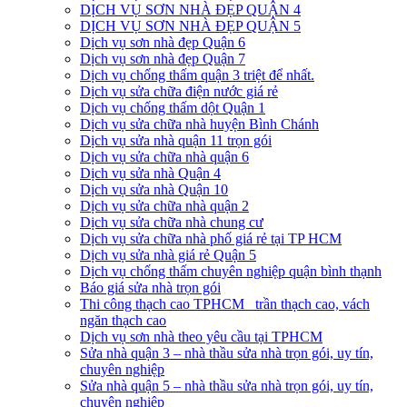
DỊCH VỤ SƠN NHÀ ĐẸP QUẬN 4
DỊCH VỤ SƠN NHÀ ĐẸP QUẬN 5
Dịch vụ sơn nhà đẹp Quận 6
Dịch vụ sơn nhà đẹp Quận 7
Dịch vụ chống thấm quận 3 triệt để nhất.
Dịch vụ sửa chữa điện nước giá rẻ
Dịch vụ chống thấm dột Quận 1
Dịch vụ sửa chữa nhà huyện Bình Chánh
Dịch vụ sửa nhà quận 11 trọn gói
Dịch vụ sửa chữa nhà quận 6
Dịch vụ sửa nhà Quận 4
Dịch vụ sửa nhà Quận 10
Dịch vụ sửa chữa nhà quận 2
Dịch vụ sửa chữa nhà chung cư
Dịch vụ sửa chữa nhà phố giá rẻ tại TP HCM
Dịch vụ sửa nhà giá rẻ Quận 5
Dịch vụ chống thấm chuyên nghiệp quận bình thạnh
Báo giá sửa nhà trọn gói
Thi công thạch cao TPHCM_ trần thạch cao, vách
ngăn thạch cao
Dịch vụ sơn nhà theo yêu cầu tại TPHCM
Sửa nhà quận 3 – nhà thầu sửa nhà trọn gói, uy tín,
chuyên nghiệp
Sửa nhà quận 5 – nhà thầu sửa nhà trọn gói, uy tín,
chuyên nghiệp