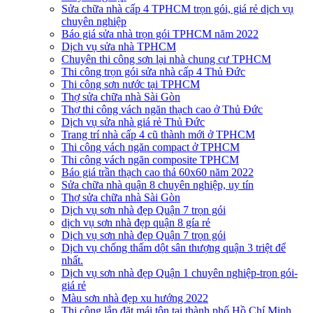
Sửa chữa nhà cấp 4 TPHCM trọn gói, giá rẻ dịch vụ
chuyên nghiệp
Báo giá sửa nhà trọn gói TPHCM năm 2022
Dịch vụ sửa nhà TPHCM
Chuyên thi công sơn lại nhà chung cư TPHCM
Thi công trọn gói sửa nhà cấp 4 Thủ Đức
Thi công sơn nước tại TPHCM
Thợ sửa chữa nhà Sài Gòn
Thợ thi công vách ngăn thạch cao ở Thủ Đức
Dịch vụ sửa nhà giá rẻ Thủ Đức
Trang trí nhà cấp 4 cũ thành mới ở TPHCM
Thi công vách ngăn compact ở TPHCM
Thi công vách ngăn composite TPHCM
Báo giá trần thạch cao thả 60x60 năm 2022
Sửa chữa nhà quận 8 chuyên nghiệp, uy tín
Thợ sửa chữa nhà Sài Gòn
Dịch vụ sơn nhà đẹp Quận 7 trọn gói
dịch vụ sơn nhà đẹp quận 8 gía rẻ
Dịch vụ sơn nhà đẹp Quận 7 trọn gói
Dịch vụ chống thấm dột sân thượng quận 3 triệt để
nhất.
Dịch vụ sơn nhà đẹp Quận 1 chuyên nghiệp-trọn gói-
giá rẻ
Màu sơn nhà đẹp xu hướng 2022
Thi công lắp đặt mái tôn tại thành phố Hồ Chí Minh