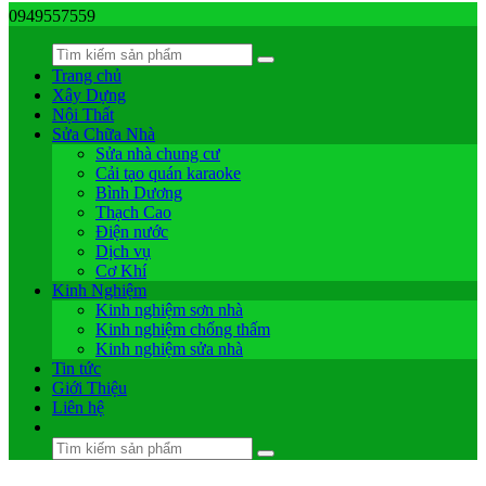
0949557559
Trang chủ
Xây Dựng
Nội Thất
Sửa Chữa Nhà
Sửa nhà chung cư
Cải tạo quán karaoke
Bình Dương
Thạch Cao
Điện nước
Dịch vụ
Cơ Khí
Kinh Nghiệm
Kinh nghiệm sơn nhà
Kinh nghiệm chống thấm
Kinh nghiệm sửa nhà
Tin tức
Giới Thiệu
Liên hệ