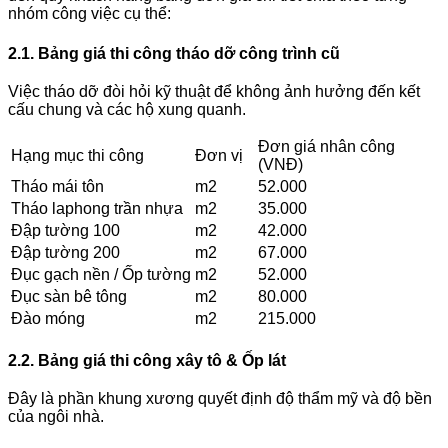
nhóm công việc cụ thể:
2.1. Bảng giá thi công tháo dỡ công trình cũ
Việc tháo dỡ đòi hỏi kỹ thuật để không ảnh hưởng đến kết
cấu chung và các hộ xung quanh.
Đơn giá nhân công
Hạng mục thi công
Đơn vị
(VNĐ)
Tháo mái tôn
m2
52.000
Tháo laphong trần nhựa
m2
35.000
Đập tường 100
m2
42.000
Đập tường 200
m2
67.000
Đục gạch nền / Ốp tường
m2
52.000
Đục sàn bê tông
m2
80.000
Đào móng
m2
215.000
2.2. Bảng giá thi công xây tô & Ốp lát
Đây là phần khung xương quyết định độ thẩm mỹ và độ bền
của ngôi nhà.