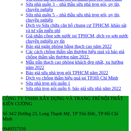
Sửa nhà quận 3 – nhà thầu sửa nhà trọn gói, uy tín,
chuyên nghiệp
Sửa nhà quận 5 – nhà thầu sửa nhà trọn gói, uy tín,
chuyên nghiệp
Dịch vụ Sửa chữa căn hộ chung cư TPHCM, khảo sát
và tư vấn miễn phí
Giá nhân công sơn nước tại TPHCM, dịch vụ sơn nước
chuyên nghiệp uy tín
Báo giá ngăn phòng bằng thạch cao năm 2022
Các cách chống thấm sân thượng hiệu quả và báo giá
chống thấm sân thượng năm 2022.
Mẫu trần thạch cao phòng khách đẹp nhất, xu hướng
năm 2022
Báo giá sửa nhà trọn gói TPHCM năm 2022
Dịch vụ chống thấm hiệu quả tại TP.Hồ Chí Minh
Sửa nhà trọn gói quận 1
Sửa nhà trọn gói quận 6, báo giá sửa nhà năm 2022
CÔNG TY TNHH XÂY DỰNG VÀ TRANG TRÍ NỘI THẤT
KIẾN CƯỜNG
Số 34/2 Đường 23, Long Thạnh Mỹ, TP Thủ Đức, TP Hồ Chí
Minh
0949557559