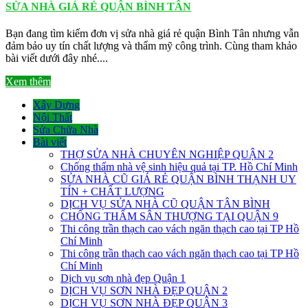
SỬA NHÀ GIÁ RẺ QUẬN BÌNH TÂN
Bạn đang tìm kiếm đơn vị sửa nhà giá rẻ quận Bình Tân nhưng vẫn
đảm bảo uy tín chất lượng và thẩm mỹ công trình. Cùng tham khảo
bài viết dưới đây nhé....
Xem thêm
Xây Dựng
Nội Thất
Sửa Chữa Nhà
Bài viết
THỢ SỬA NHÀ CHUYÊN NGHIỆP QUẬN 2
Chống thấm nhà vệ sinh hiệu quả tại TP. Hồ Chí Minh
SỬA NHÀ CŨ GIÁ RẺ QUẬN BÌNH THẠNH UY
TÍN + CHẤT LƯỢNG
DỊCH VỤ SỬA NHÀ CŨ QUẬN TÂN BÌNH
CHỐNG THẤM SÂN THƯỢNG TẠI QUẬN 9
Thi công trần thạch cao vách ngăn thạch cao tại TP Hồ
Chí Minh
Thi công trần thạch cao vách ngăn thạch cao tại TP Hồ
Chí Minh
Dịch vụ sơn nhà đẹp Quận 1
DỊCH VỤ SƠN NHÀ ĐẸP QUẬN 2
DỊCH VỤ SƠN NHÀ ĐẸP QUẬN 3