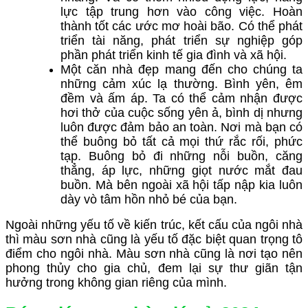
lực tập trung hơn vào công việc. Hoàn
thành tốt các ước mơ hoài bão. Có thể phát
triển tài năng, phát triển sự nghiệp góp
phần phát triển kinh tế gia đình và xã hội.
Một căn nhà đẹp mang đến cho chúng ta
những cảm xúc lạ thường. Bình yên, êm
đềm và ấm áp. Ta có thể cảm nhận được
hơi thở của cuộc sống yên ả, bình dị nhưng
luôn được đảm bảo an toàn. Nơi mà bạn có
thể buông bỏ tất cả mọi thứ rắc rối, phức
tạp. Buông bỏ đi những nỗi buồn, căng
thẳng, áp lực, những giọt nước mắt đau
buồn. Mà bên ngoài xã hội tấp nập kia luôn
dày vò tâm hồn nhỏ bé của bạn.
Ngoài những yếu tố về kiến trúc, kết cấu của ngôi nhà
thì màu sơn nhà cũng là yếu tố đặc biệt quan trọng tô
điểm cho ngôi nhà. Màu sơn nhà cũng là nơi tạo nên
phong thủy cho gia chủ, đem lại sự thư giãn tận
hưởng trong không gian riêng của mình.