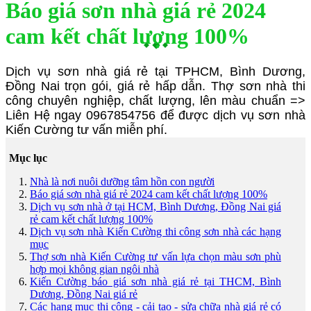
Báo giá sơn nhà giá rẻ 2024
cam kết chất lượng 100%
Dịch vụ sơn nhà giá rẻ tại TPHCM, Bình Dương,
Đồng Nai trọn gói, giá rẻ hấp dẫn. Thợ sơn nhà thi
công chuyên nghiệp, chất lượng, lên màu chuẩn =>
Liên Hệ ngay 0967854756
để được dịch vụ sơn nhà
Kiến Cường tư vấn miễn phí.
Mục lục
Nhà là nơi nuôi dưỡng tâm hồn con người
Báo giá sơn nhà giá rẻ 2024 cam kết chất lượng 100%
Dịch vụ sơn nhà ở tại HCM, Bình Dương, Đồng Nai giá
rẻ cam kết chất lượng 100%
Dịch vụ sơn nhà Kiến Cường thi công sơn nhà các hạng
mục
Thợ sơn nhà Kiến Cường tư vấn lựa chọn màu sơn phù
hợp mọi không gian ngôi nhà
Kiến Cường báo giá sơn nhà giá rẻ tại THCM, Bình
Dương, Đồng Nai giá rẻ
Các hạng mục thi công - cải tạo - sửa chữa nhà giá rẻ có