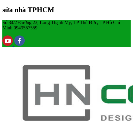
sửa nhà TPHCM
Số 34/2 Đường 23, Long Thạnh Mỹ, TP Thủ Đức, TP Hồ Chí
Minh
0949557559