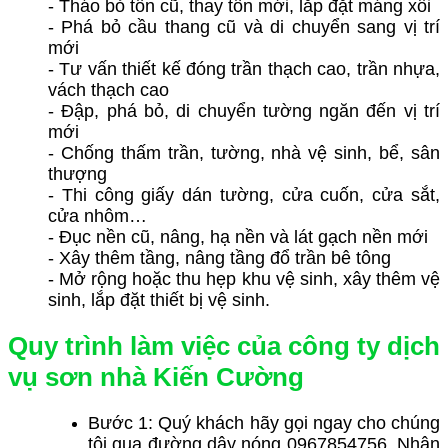
- Tháo bỏ tôn cũ, thay tôn mới, lắp đặt máng xối
- Phá bỏ cầu thang cũ và di chuyển sang vị trí
mới
- Tư vấn thiết kế đóng trần thạch cao, trần nhựa,
vách thạch cao
- Đập, phá bỏ, di chuyển tường ngăn đến vị trí
mới
- Chống thấm trần, tường, nhà vệ sinh, bể, sân
thượng
- Thi công giấy dán tường, cửa cuốn, cửa sắt,
cửa nhôm…
- Đục nền cũ, nâng, hạ nền và lát gạch nền mới
- Xây thêm tầng, nâng tầng đổ trần bê tông
- Mở rộng hoặc thu hẹp khu vệ sinh, xây thêm vệ
sinh, lắp đặt thiết bị vệ sinh.
Quy trình làm việc của công ty dịch
vụ sơn nhà Kiến Cường
Bước 1: Quý khách hãy gọi ngay cho chúng
tôi qua đường dây nóng 0967854756. Nhân