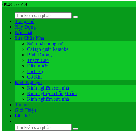
0949557559
Trang chủ
Xây Dựng
Nội Thất
Sửa Chữa Nhà
Sửa nhà chung cư
Cải tạo quán karaoke
Bình Dương
Thạch Cao
Điện nước
Dịch vụ
Cơ Khí
Kinh Nghiệm
Kinh nghiệm sơn nhà
Kinh nghiệm chống thấm
Kinh nghiệm sửa nhà
Tin tức
Giới Thiệu
Liên hệ